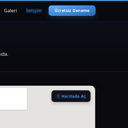
Galeri
İletişim
Ücretsiz Deneme
ğıda.
gle Harita
Haritada Aç