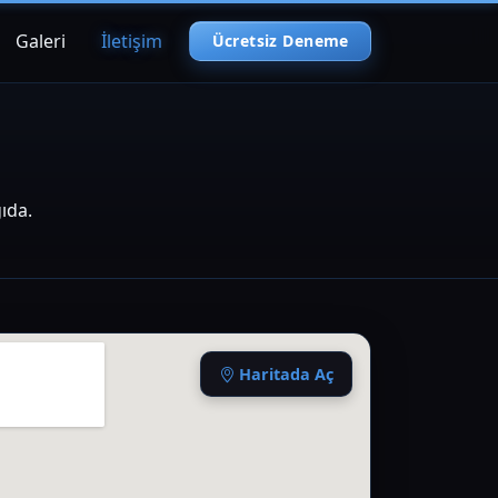
Galeri
İletişim
Ücretsiz Deneme
ğıda.
gle Harita
Haritada Aç